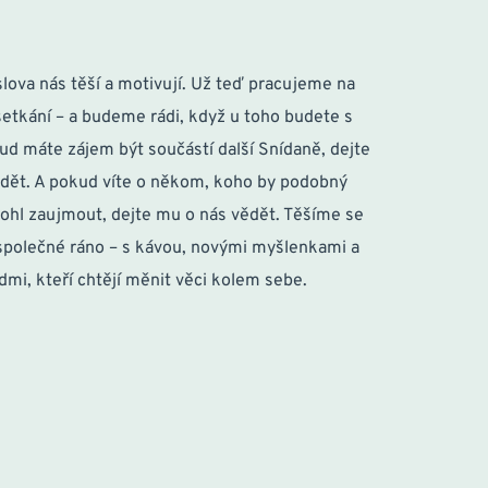
lova nás těší a motivují. Už teď pracujeme na 
setkání – a budeme rádi, když u toho budete s 
ud máte zájem být součástí další 
Snídaně, dejte 
dět. A pokud víte o někom, koho by podobný 
ohl zaujmout, dejte mu o nás vědět. Těšíme se 
 společné ráno – s kávou, novými myšlenkami a 
idmi, kteří chtějí měnit věci kolem sebe.