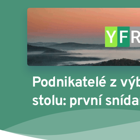
Podnikatelé z vý
stolu: první sníd