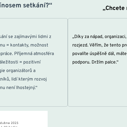
řínosem setkání?“
„Chcete 
ání se zajímavými lidmi z 
„Díky za nápad, organizaci, 
nu = kontakty, možnost 
rozjezd. Věřím, že tento pro
práce. Příjemná atmosféra 
povalíte úspěšně dál, máte 
ležitosti = pozitivní 
podporu. Držím palce.“
ie organizátorů a 
níků, lidí kterým rozvoj 
nu není lhostejný.“