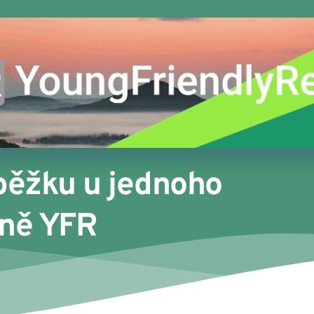
běžku u jednoho 
aně YFR