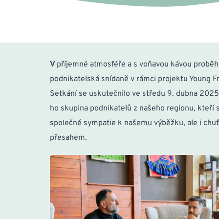
V 
příjemné atmosféře a s voňavou kávou proběhla
podnikatelská snídaně v rámci projektu Young Fr
Setkání se uskutečnilo ve středu 9. dubna 2025 a
ho skupina podnikatelů z našeho regionu, kteří sd
společné sympatie k našemu výběžku, ale i chuť d
přesahem.