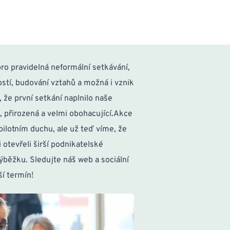
 pro pravidelná neformální setkávání, 
stí, budování vztahů a možná i vznik 
 že první setkání naplnilo naše 
, přirozená a velmi obohacující.Akce 
ilotním duchu, ale už teď víme, že 
tevřeli širší podnikatelské 
běžku. Sledujte náš web a sociální 
ší termín!