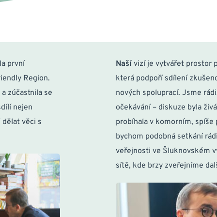
 první 
Naší
 vizí je vytvářet prostor
iendly Region. 
která podpoří sdílení zkušeno
 zúčastnila se 
nových spoluprací. Jsme rádi,
ílí nejen 
očekávání – diskuze byla živá
ělat věci s 
probíhala v komorním, spíše p
bychom podobná setkání rádi o
veřejnosti ve Šluknovském vý
sítě, kde brzy zveřejníme dal