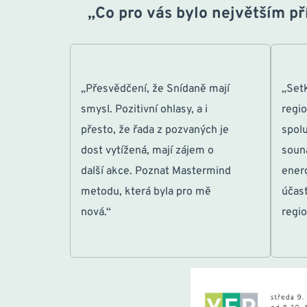
„Co pro vás bylo největším p
„Přesvědčení, že Snídaně mají 
„Setk
smysl. Pozitivní ohlasy, a i 
regio
přesto, že řada z pozvaných je 
spolu
dost vytížená, mají zájem o 
souná
další akce. Poznat Mastermind 
energ
metodu, která byla pro mě 
účast
nová.“
regio