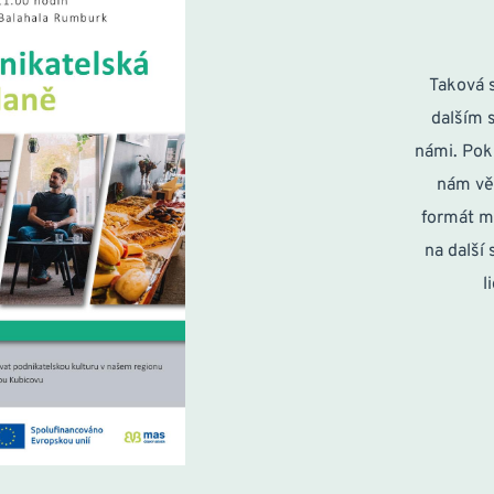
Taková s
dalším 
námi. Pok
nám vě
formát m
na další
l