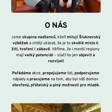
O NÁS
Jsme 
skupina nadšenců
, kteří 
milují Šluknovský 
výběžek 
a chtějí ukázat, že je to 
skvělé místo k 
žití, tvoření i zábavě
. Věříme, že i menší regiony 
mají 
velký potenciál
 – stačí ho jen 
objevit a 
rozvíjet!
Pořádáme 
akce, 
propojujeme
 lidi, 
podporujeme
nápady a 
pracujeme
 na tom, aby byl náš domov
otevřený, přátelský a plný možností pro mladé.