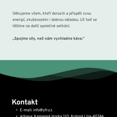
Děkujeme všem, kteří dorazili a přispěli svou 
energií, zkušenostmi i dobrou náladou. Už teď se 
těšíme na další společné setkání.
„Spojme síly, než nám vychladne káva.“
Kontakt
E-mail: info@yfr.cz
Adresa: Kamenná Horka 110, Krásná Lípa 40746