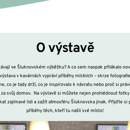
O výstavě
stávají ve Šluknovském výběžku? A co sem naopak přilákalo nov
výstava v kavárnách vypráví příběhy místních – skrze fotografie
e, co je tady drží, co je inspirovalo k návratu nebo proč si práv
 za svůj domov.  Na výstavě si můžete nejen prohlédnout fotky 
kat zajímavé lidi a zažít atmosféru Šluknovska jinak. Přijďte si
příběhy těch, kteří tu našli své místo!