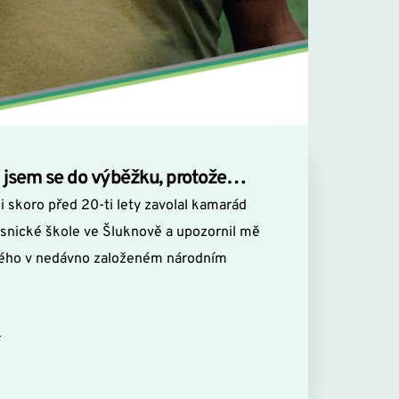
l jsem se do výběžku, protože…
 skoro před 20-ti lety zavolal kamarád 
lesnické škole ve Šluknově a upozornil mě 
ného v nedávno založeném národním 
 