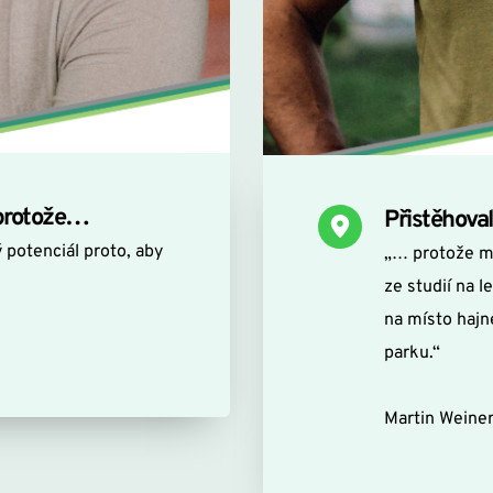
 protože…
Přistěhova
potenciál proto, aby 
„… protože mi
ze studií na 
na místo haj
parku.“
Martin Weiner