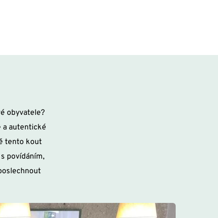
é obyvatele? 
 a autentické 
ě tento kout 
s povídáním, 
 poslechnout 