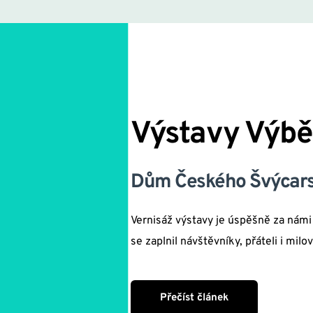
Výstavy Výbě
Dům Českého Švýcars
Vernisáž výstavy je úspěšně za námi 
se zaplnil návštěvníky, přáteli i milo
Přečíst článek