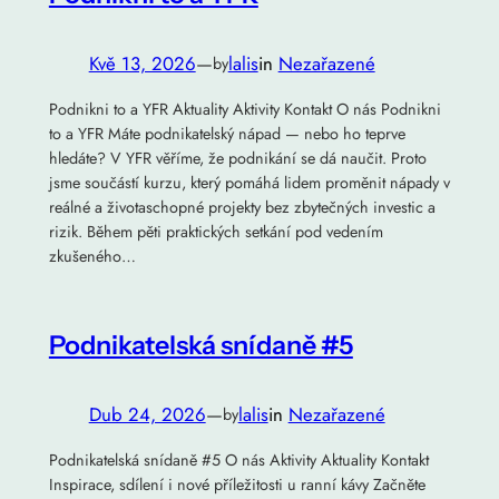
Kvě 13, 2026
—
lalis
in
Nezařazené
by
Podnikni to a YFR Aktuality Aktivity Kontakt O nás Podnikni
to a YFR Máte podnikatelský nápad — nebo ho teprve
hledáte? V YFR věříme, že podnikání se dá naučit. Proto
jsme součástí kurzu, který pomáhá lidem proměnit nápady v
reálné a životaschopné projekty bez zbytečných investic a
rizik. Během pěti praktických setkání pod vedením
zkušeného…
Podnikatelská snídaně #5
Dub 24, 2026
—
lalis
in
Nezařazené
by
Podnikatelská snídaně #5 O nás Aktivity Aktuality Kontakt
Inspirace, sdílení i nové příležitosti u ranní kávy Začněte