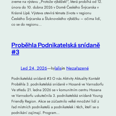
zveme na výstavu „Protože výběžek!“, která probíhá od 12.
února do 10. dubna 2026 v Domě Českého Švýcarska v
Krásné Lípě. Výstava otevírá témata života v regionu
Českého Švýcarska a Šluknovského výběžku – očima lidí,
co se do regionu…
Proběhla Podnikatelská snídaně
#3
Led 24, 2026
—
lalis
in
Nezařazené
by
Podnikatelská snídaně #3 O nás Aktivity Aktuality Kontakt
Proběhla 3. podnikatelská snídaně v Hosaně ve Varnsdorfu
Ve středu 21. ledna 2026 se v komunitním centru Hosana
ve Varnsdorfu uskutečnila 3. podnikatelská snídaně Young
Friendly Region. Akce se zúčastnilo velké množství lidí z
řad místních podnikatelů a podnikatelek i těch, kteří se o
podnikání zajímají. Program…