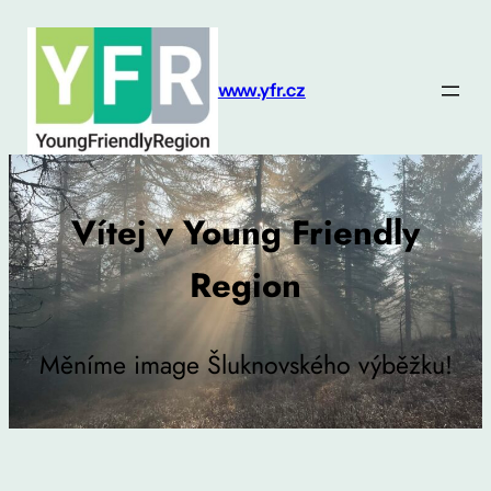
Přeskočit
na
obsah
www.yfr.cz
Vítej v Young Friendly
Region
Měníme image Šluknovského výběžku!