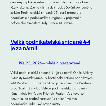
den smysluplně – setkáním s lidmi, kteří řeší podobné
výzvy jako vy. Zveme vás na další pokračování oblíbeného
setkání Podnikatelská snídaně #5, které propojuje
podnikatele a podnikatelky z regionu v příjemné a
neformální atmosféře. Kdy: středa 13. května…
Velká podnikatelská snídaně #4
je za námi!
Bře 23, 2026
—
lalis
in
Nezařazené
by
Velká podnikatelská snídaně #4 je za námi! O nás Aktivity
Aktuality Kontakt Rumburk hostil další setkání podnikavých
lidí! Ve středu 18. března 2026 jsme v Tančírna Balahala
uspořádali již čtvrtou Velkou podnikatelskou snídani v
rámci iniciativy Young Friendly Region. A znovu se
potvrdilo, že osobní setkávání a sdílení má mezi
podnikavými lidmi své pevné místo.…