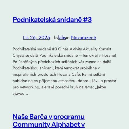
Podnikatelská snídaně #3
Lis 26, 2025
—
lalis
in
Nezařazené
by
Podnikatelská snídaně #3 O nás Aktivity Aktuality Kontakt
Chystá se další Podnikatelská snídaně – tentokrát v Hosaně!
Po úspěšných předchozích setkáních vás zveme na další
Podnikatelskou snídani, která tentokrát proběhne v
inspirativních prostorách Hosana Café. Ranní setkání
nabídne nejen příjemnou atmosféru, dobrou kávu a prostor
pro networking, ale také poradní kruh na téma: „Jakou
výzvou…
Naše Barča v programu
Community Alphabet v