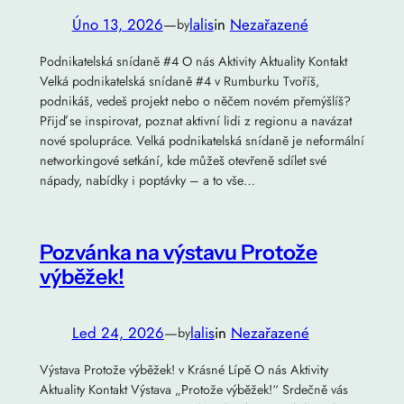
Úno 13, 2026
—
lalis
in
Nezařazené
by
Podnikatelská snídaně #4 O nás Aktivity Aktuality Kontakt
Velká podnikatelská snídaně #4 v Rumburku Tvoříš,
podnikáš, vedeš projekt nebo o něčem novém přemýšlíš?
Přijď se inspirovat, poznat aktivní lidi z regionu a navázat
nové spolupráce. Velká podnikatelská snídaně je neformální
networkingové setkání, kde můžeš otevřeně sdílet své
nápady, nabídky i poptávky – a to vše…
Pozvánka na výstavu Protože
výběžek!
Led 24, 2026
—
lalis
in
Nezařazené
by
Výstava Protože výběžek! v Krásné Lípě O nás Aktivity
Aktuality Kontakt Výstava „Protože výběžek!“ Srdečně vás