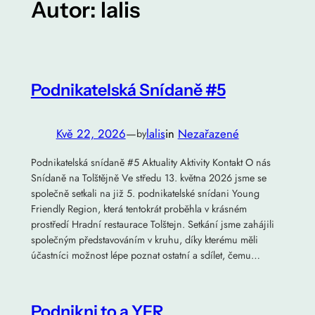
Autor:
lalis
Podnikatelská Snídaně #5
Kvě 22, 2026
—
lalis
in
Nezařazené
by
Podnikatelská snídaně #5 Aktuality Aktivity Kontakt O nás
Snídaně na Tolštějně Ve středu 13. května 2026 jsme se
společně setkali na již 5. podnikatelské snídani Young
Friendly Region, která tentokrát proběhla v krásném
prostředí Hradní restaurace Tolštejn. Setkání jsme zahájili
společným představováním v kruhu, díky kterému měli
účastníci možnost lépe poznat ostatní a sdílet, čemu…
Podnikni to a YFR