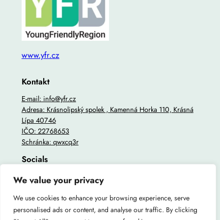
www.yfr.cz
Kontakt
E-mail: info@yfr.cz
Adresa: Krásnolipský spolek , Kamenná Horka 110, Krásná
Lípa 40746
IČO: 22768653
Schránka: qwxcq3r
Socials
Facebook: Youngfriendlyregion
We value your privacy
Instagram: youngfriendlyregion
Youtube: youngfriendlyregion
We use cookies to enhance your browsing experience, serve
personalised ads or content, and analyse our traffic. By clicking